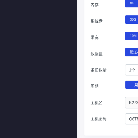
8G
内存
30G
系统盘
10M
带宽
赠送
数据盘
备份数量
1个
周期
主机名
主机密码