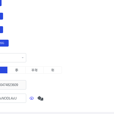
20G
月
季
半年
年