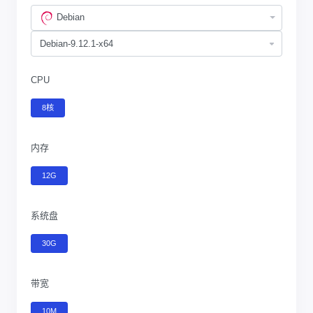
Debian
CPU
8核
内存
12G
系统盘
30G
带宽
10M