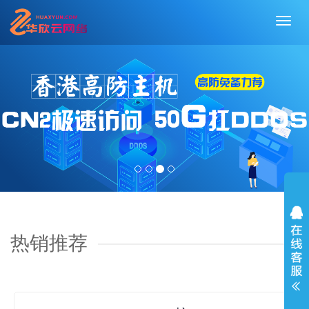
切
换
导
航
热销推荐